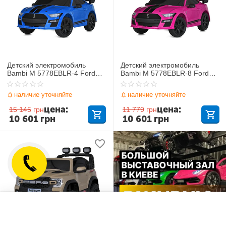
Детский электромобиль
Детский электромобиль
Bambi M 5778EBLR-4 Ford
Bambi M 5778EBLR-8 Ford
Mustang Shelby GT500
Mustang Shelby GT500
наличие уточняйте
наличие уточняйте
цена:
цена:
15 145
грн
11 779
грн
10 601
грн
10 601
грн
Отложенные товары
Сравнить