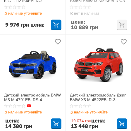
6 GT JJ2164EBLR-2
Bambi BMW M 5096EBLRS-3
наличие уточняйте
нет в наличии
цена:
9 976
грн
цена:
10 889
грн
Детский электромобиль BMW
Детский электромобиль Джип
M5 M 4791EBLRS-4
BMW X5 M 4522EBLR-3
наличие уточняйте
наличие уточняйте
цена:
цена:
19 074
грн
14 380
грн
13 448
грн