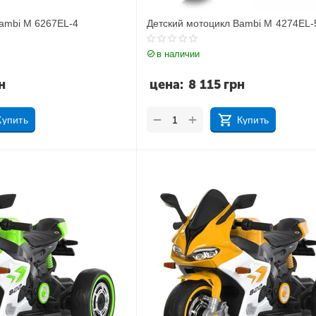
Bambi M 6267EL-4
Детский мотоцикл Bambi M 4274EL-
в наличии
н
цена:
8 115
грн
+
−
Купить
Купить