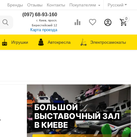
Бренды
Отзывы
Контакты
Покупателям
Русский
(097) 68-93-160
0
г. Киев, просп.
Берестейский 12
Карта проезда
Игрушки
Автокресла
Электросамокаты