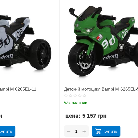
Bambi M 6265EL-11
Детский мотоцикл Bambi M 6265EL-
в наличии
н
цена:
5 157
грн
+
−
Купить
Купить