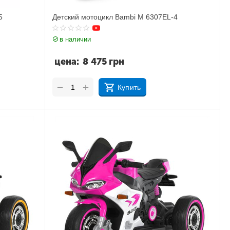
5
Детский мотоцикл Bambi M 6307EL-4
в наличии
цена:
8 475
грн
+
−
Купить