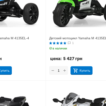
Yamaha M 4135EL-4
Детский мотоцикл Yamaha M 4135EL
1
в наличии
н
цена:
5 427
грн
+
−
Купить
Купить