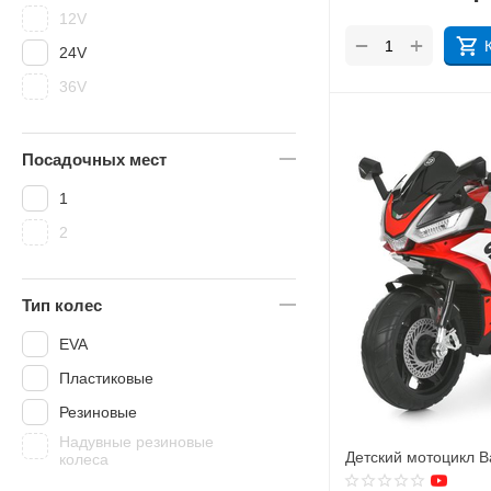
12V
+
−
24V
36V
Посадочных мест
1
2
Тип колес
EVA
Пластиковые
Резиновые
Надувные резиновые
Детский мотоцикл 
колеса