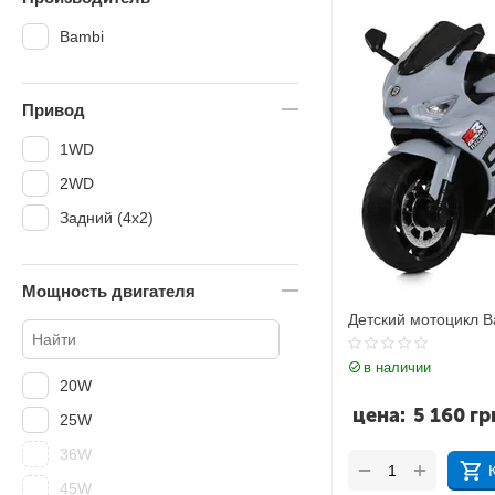
Bambi
Привод
1WD
2WD
Задний (4х2)
Мощность двигателя
Детский мотоцикл 
в наличии
20W
цена:
5 160
гр
25W
36W
+
−
45W