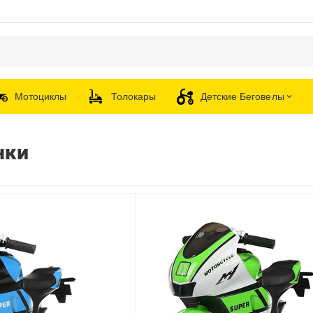
Мотоциклы
Толокары
Детские Беговелы
чки