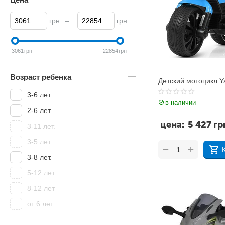
грн
–
грн
3061
грн
22854
грн
Возраст ребенка
Детский мотоцикл 
3-6 лет.
в наличии
2-6 лет.
цена:
5 427
гр
3-11 лет.
3-5 лет.
+
−
3-8 лет.
5-12 лет
8-12 лет
от 6 лет