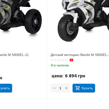
Bambi M 5806EL-11
Детский мотоцикл Bambi M 5806EL-
в наличии
цена:
6 894
грн
н
+
−
Купить
Купить