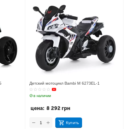
5
Детский мотоцикл Bambi M 6273EL-1
в наличии
цена:
8 292
грн
+
−
Купить