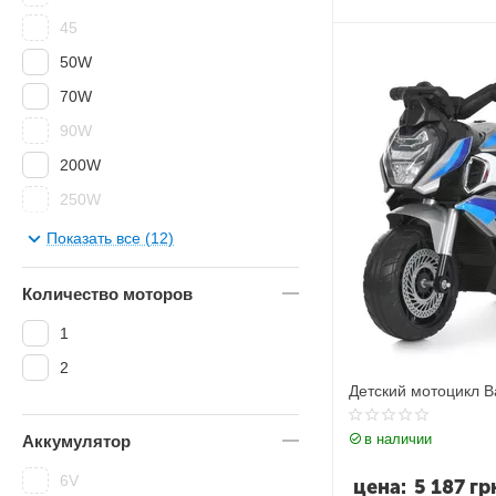
45
50W
70W
90W
200W
250W
350W
Показать все (12)
500W
Количество моторов
1
2
Детский мотоцикл 
в наличии
Аккумулятор
6V
цена:
5 187
гр