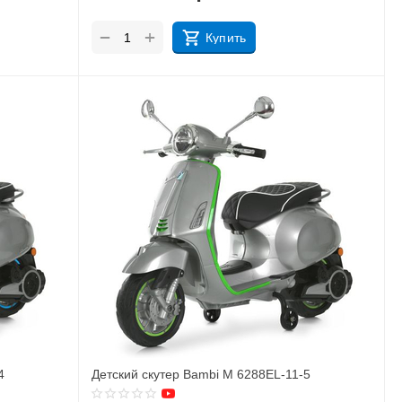
+
−
Купить
4
Детский скутер Bambi M 6288EL-11-5