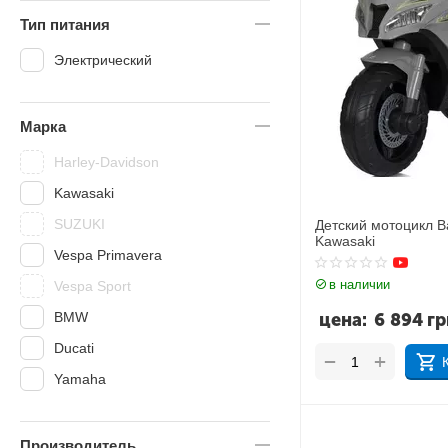
Тип питания
Электрический
Марка
Harley-Davidson
Kawasaki
SUZUKI
Детский мотоцикл 
Kawasaki
Vespa Primavera
в наличии
Vespa Sport
BMW
цена:
6 894
гр
Ducati
+
−
Yamaha
Производитель