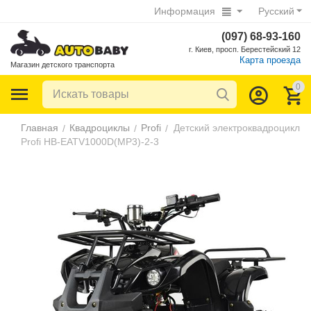
Информация
Русский
(097) 68-93-160
г. Киев, просп. Берестейский 12
Карта проезда
Магазин детского транспорта
0
Главная
Квадроциклы
Profi
Детский электроквадроцикл
/
/
/
Profi HB-EATV1000D(MP3)-2-3