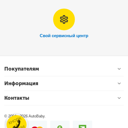
Свой сервисный центр
Покупателям
Информация
Контакты
© 2004 - 2026 AutoBaby.
К
Н
О
П
К
В
Я
З
А