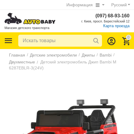
Информация
Русский
(097) 68-93-160
г. Киев, просп. Берестейский 12
Карта проезда
Магазин детского транспорта
0
/
/
/
/
Главная
Детские электромобили
Джипы
Bambi
Двухместные
Детский электромобиль Джип Bambi M
/
6287EBLR-3(24V)