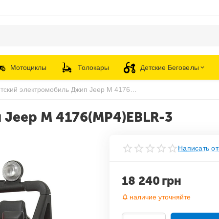
Мотоциклы
Толокары
Детские Беговелы
Детский электромобиль Джип Jeep M 4176(MP4)EBLR-3
 Jeep M 4176(MP4)EBLR-3
Написать от
18 240
грн
наличие уточняйте