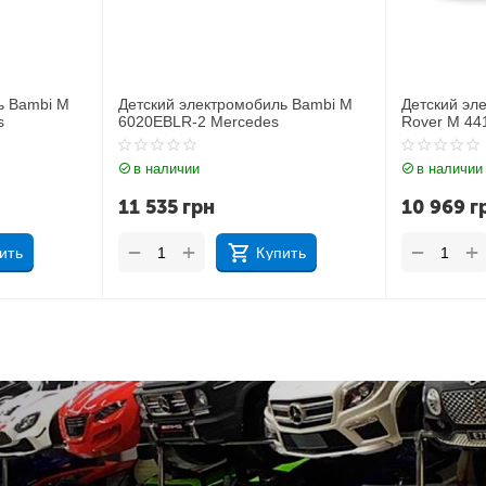
ь Bambi M
Детский электромобиль Джип Land
Детский эл
Rover M 4418EBLR-1
JJ2164EBL
в наличии
в наличии
10 969
грн
11 212
г
+
+
−
−
ить
Купить