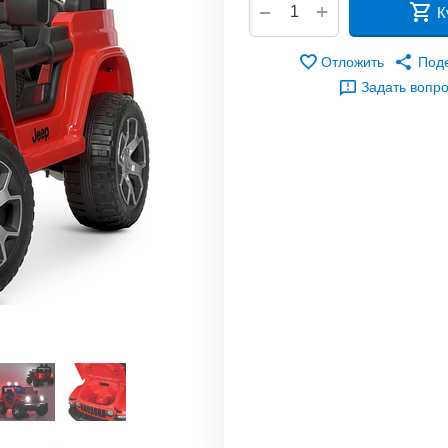
+
−
К
Отложить
Под
Задать вопр