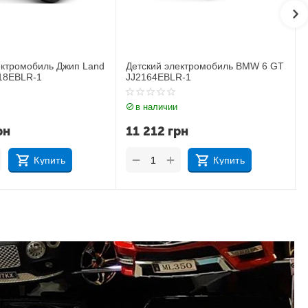
ектромобиль BMW 6 GT
Детский электромобиль Джип
R-1
BMW X6M JJ2199EBLR-1
в наличии
рн
17 183
грн
+
−
Купить
Купить