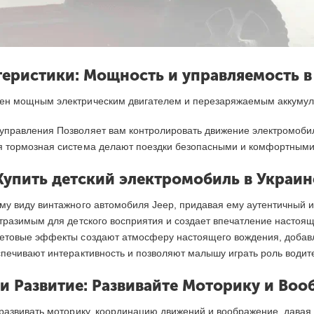
теристики: Мощность и управляемость в
щен мощным электрическим двигателем и перезаряжаемым аккуму
 управления Позволяет вам контролировать движение электромоби
я тормозная система делают поездки безопасными и комфортными
Купить детский электромобиль в Украин
му виду винтажного автомобиля Jeep, придавая ему аутентичный и
отразимым для детского восприятия и создает впечатление настоя
ветовые эффекты создают атмосферу настоящего вождения, добавл
еспечивают интерактивность и позволяют малышу играть роль води
и Развитие: Развивайте Моторику и Во
 развивать моторику, координацию движений и воображение, давая