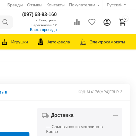
Бренды
Отзывы
Контакты
Покупателям
Русский
(097) 68-93-160
0
г. Киев, просп.
Берестейский 12
Карта проезда
Игрушки
Автокресла
Электросамокаты
зыв
КОД:
M 4176(MP4)EBLR-3
Доставка
— Самовывоз из магазина в
Киеве