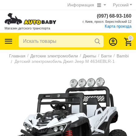
Информация
Русский
(097) 68-93-160
г. Киев, просп. Берестейский 12
Карта проезда
Магазин детского транспорта
0
/
/
/
/
Главная
Детские электромобили
Джипы
Багги
Bambi
Детский электромобиль Джип Jeep M 4634EBLR-1
/