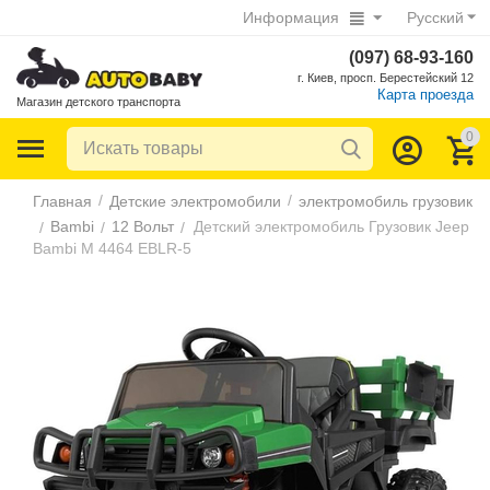
Информация
Русский
(097) 68-93-160
г. Киев, просп. Берестейский 12
Карта проезда
Магазин детского транспорта
0
/
/
Главная
Детские электромобили
электромобиль грузовик
Bambi
12 Вольт
Детский электромобиль Грузовик Jeep
/
/
/
Bambi M 4464 EBLR-5