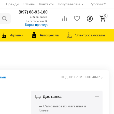
Бренды
Отзывы
Контакты
Покупателям
Русский
(097) 68-93-160
0
г. Киев, просп.
Берестейский 12
Карта проезда
Игрушки
Автокресла
Электросамокаты
зыв
КОД:
HB-EATV1000D-4(MP3)
Доставка
— Самовывоз из магазина в
Киеве