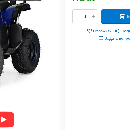
в наличии
+
−
К
Отложить
Под
Задать вопр