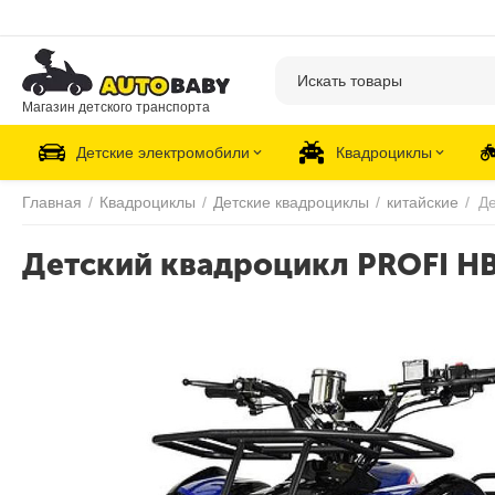
Магазин детского транспорта
Детские электромобили
Квадроциклы
Главная
/
Квадроциклы
/
Детские квадроциклы
/
китайские
/
Детский квадроцикл PROFI H