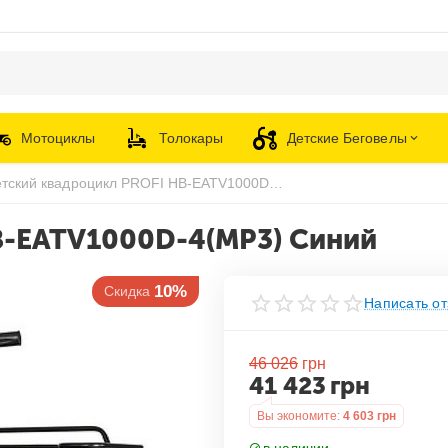
Мотоциклы
Толокары
Детские Беговелы
Детский квадроцикл PROFI HB-EATV1000D-4(MP3) Синий
B-EATV1000D-4(MP3) Синий
10%
Скидка
Написать от
46 026
грн
41 423
грн
Вы экономите:
4 603
грн