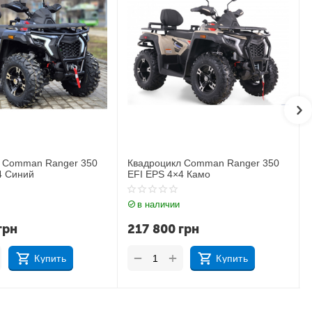
цикл Comman Ranger 350
Электроквадроцикл Motoleader
 4×4 Камо
PIONEER 1000W
ичии
в наличии
00
грн
32 000
грн
+
+
−
Купить
Купить