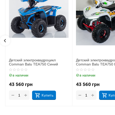
Детский электроквадроцикл
Детский электрокв
Comman Balu TEA750 Белый
Comman Balu TEA
в наличии
в наличии
43 560
грн
43 560
грн
+
+
−
−
Купить