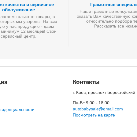
ия качества и сервисное
Грамотные специал
обслуживание
Наши грамотные консультан
оказать Вам качественную к
агаем только те товары, в
относительно подбора те
которых мы уверены. На всю
Рассказать все нюан
ую у нас продукцию - даем
 минимум 12 месяцев! Свой
сервисный центр.
ция
Контакты
г. Киев, проспект Берестейский
Пн-Вс 9.00 - 18.00
autobabysale@gmail.com
фиденциальности
Посмотреть на карте