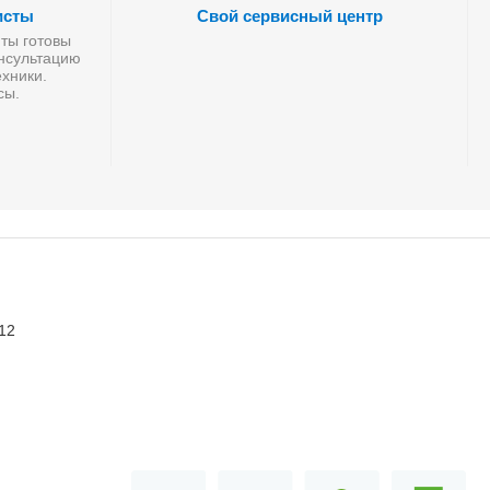
исты
Свой сервисный центр
ты готовы
онсультацию
хники.
сы.
 12