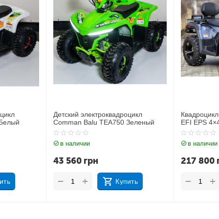
адроцикл
Квадроцикл Comman Ranger 350
Квадро
750 Зеленый
EFI EPS 4×4 Синий
EFI EPS
в наличии
в нал
217 800
грн
217 8
+
−
−
Купить
Купить