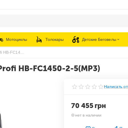
Мотоциклы
Толокары
Детские Беговелы
Детский электроквадроцикл Profi HB-FC1450-2-5(MP3)
rofi HB-FC1450-2-5(MP3)
Написать от
70 455
грн
нет в наличии