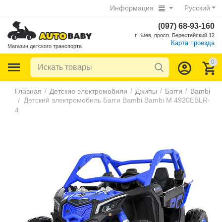
Информация
Русский
(097) 68-93-160
г. Киев, просп. Берестейский 12
Карта проезда
Магазин детского транспорта
0
/
/
/
/
Главная
Детские электромобили
Джипы
Багги
Bambi
Детский электромобиль Багги Bambi Bambi M 4920EBLR-
/
4