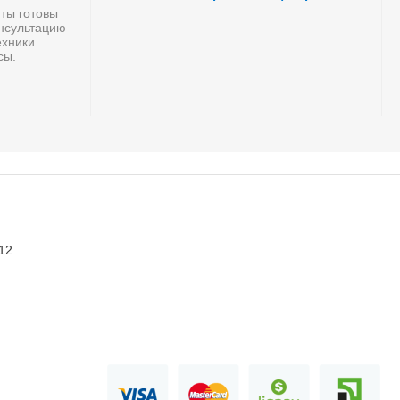
ты готовы
онсультацию
хники.
сы.
 12