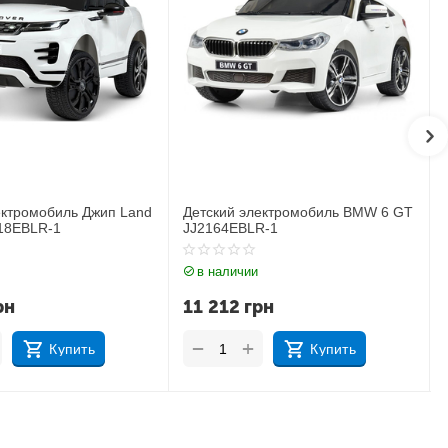
ектромобиль BMW 6 GT
Детский электромобиль Джип
R-1
BMW X6M JJ2199EBLR-1
в наличии
рн
17 183
грн
+
−
Купить
Купить