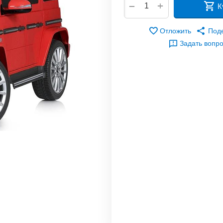
+
−
К
Отложить
Под
Задать вопр