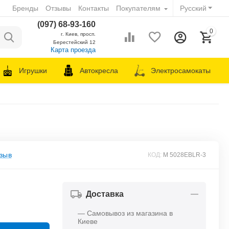
Бренды
Отзывы
Контакты
Покупателям
Русский
(097) 68-93-160
0
г. Киев, просп.
Берестейский 12
Карта проезда
Игрушки
Автокресла
Электросамокаты
зыв
КОД:
M 5028EBLR-3
Доставка
— Самовывоз из магазина в
Киеве