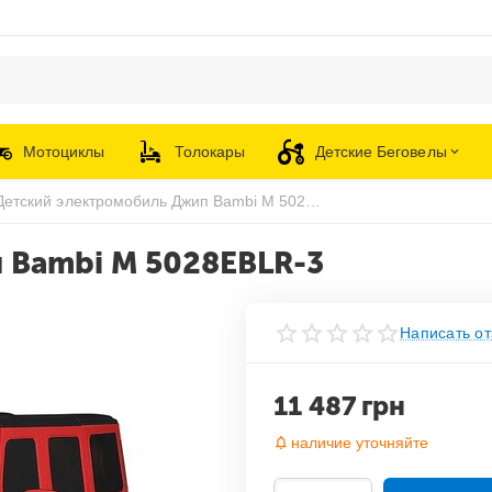
Мотоциклы
Толокары
Детские Беговелы
Детский электромобиль Джип Bambi M 5028EBLR-3
 Bambi M 5028EBLR-3
Написать от
11 487
грн
наличие уточняйте