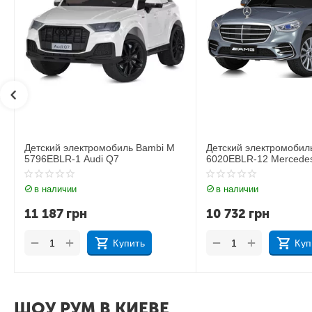
Детский электромобиль Bambi M
Детский электромобил
6020EBLR-12 Mercedes
6020EBLR-2 Mercedes
в наличии
в наличии
10 732
грн
11 535
грн
+
+
−
−
Купить
Куп
ШОУ РУМ В КИЕВЕ