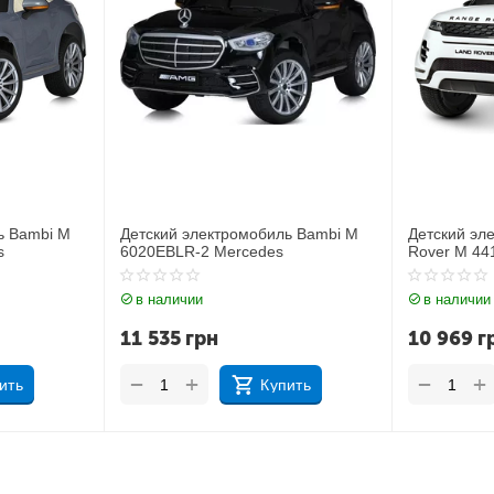
ь Bambi M
Детский электромобиль Джип Land
Детский эл
Rover M 4418EBLR-1
JJ2164EBL
в наличии
в наличии
10 969
грн
11 212
г
+
+
−
−
ить
Купить