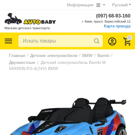
Информация
Русский
(097) 68-93-160
г. Киев, просп. Берестейский 12
Карта проезда
Магазин детского транспорта
0
/
/
/
/
Главная
Детские электромобили
BMW
Bambi
Двухместные
Детский электромобиль Bambi M
/
5849EBLRS-4(24V) BMW