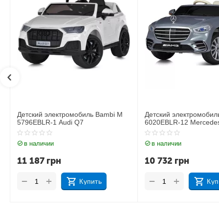
i M
Детский электромобиль Bambi M
Детский электром
6020EBLR-12 Mercedes
6020EBLR-2 Merce
в наличии
в наличии
10 732
грн
11 535
грн
+
+
−
−
Купить