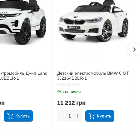
й электромобиль BMW 6 GT
Детский электромобиль Джип
EBLR-1
BMW X6M JJ2199EBLR-1
ичии
в наличии
2
грн
17 183
грн
+
+
−
Купить
Купить