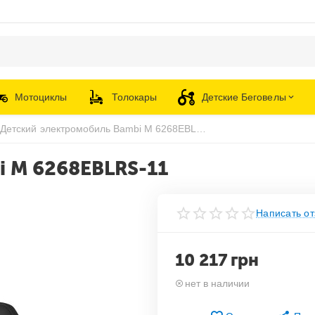
Мотоциклы
Толокары
Детские Беговелы
Детский электромобиль Bambi M 6268EBLRS-11
i M 6268EBLRS-11
Написать от
10 217
грн
нет в наличии