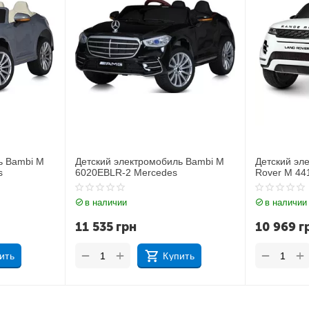
обиль Bambi M
Детский электромобиль Джип Land
Детски
des
Rover M 4418EBLR-1
JJ2164
в наличии
в нал
10 969
грн
11 21
+
−
−
Купить
Купить