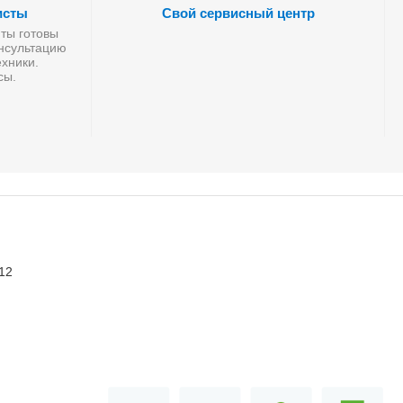
исты
Свой сервисный центр
ты готовы
онсультацию
хники.
сы.
 12