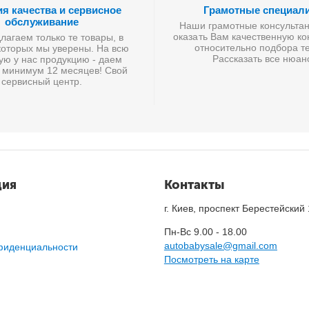
ия качества и сервисное
Грамотные специал
обслуживание
Наши грамотные консультан
оказать Вам качественную к
агаем только те товары, в
относительно подбора те
которых мы уверены. На всю
Рассказать все нюан
ую у нас продукцию - даем
 минимум 12 месяцев! Свой
сервисный центр.
ция
Контакты
г. Киев, проспект Берестейский
Пн-Вс 9.00 - 18.00
autobabysale@gmail.com
фиденциальности
Посмотреть на карте