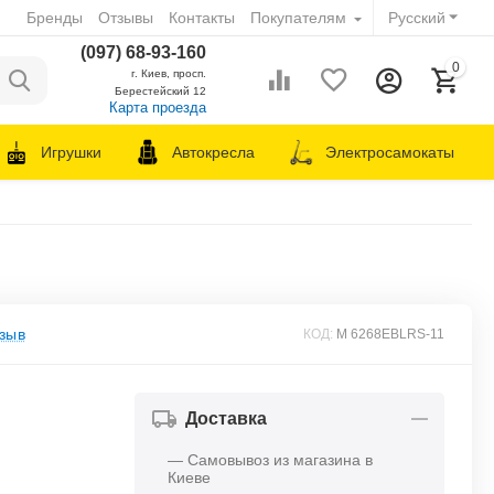
Бренды
Отзывы
Контакты
Покупателям
Русский
(097) 68-93-160
0
г. Киев, просп.
Берестейский 12
Карта проезда
Игрушки
Автокресла
Электросамокаты
зыв
КОД:
M 6268EBLRS-11
Доставка
— Самовывоз из магазина в
Киеве