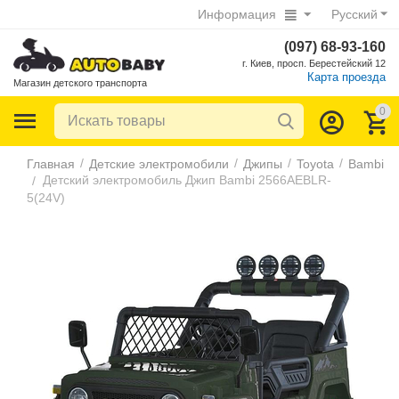
Информация
Русский
(097) 68-93-160
г. Киев, просп. Берестейский 12
Карта проезда
Магазин детского транспорта
0
/
/
/
/
Главная
Детские электромобили
Джипы
Toyota
Bambi
Детский электромобиль Джип Bambi 2566AEBLR-
/
5(24V)