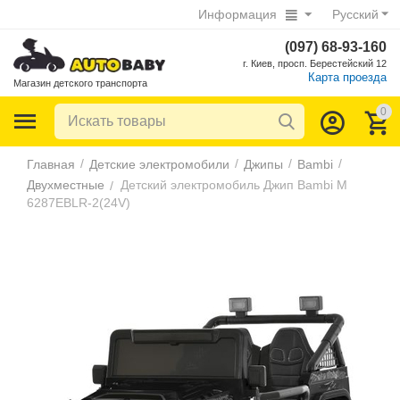
Информация
Русский
(097) 68-93-160
г. Киев, просп. Берестейский 12
Карта проезда
Магазин детского транспорта
0
/
/
/
/
Главная
Детские электромобили
Джипы
Bambi
Двухместные
Детский электромобиль Джип Bambi M
/
6287EBLR-2(24V)