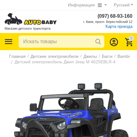
Информация
Русский
(097) 68-93-160
г. Киев, просп. Берестейский 12
Карта проезда
Магазин детского транспорта
0
/
/
/
/
Главная
Детские электромобили
Джипы
Багги
Bambi
Детский электромобиль Джип Jeep M 4625EBLR-4
/