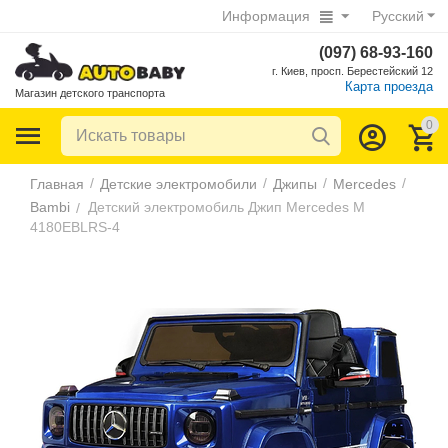
Информация
Русский
(097) 68-93-160
г. Киев, просп. Берестейский 12
Карта проезда
Магазин детского транспорта
0
/
/
/
/
Главная
Детские электромобили
Джипы
Mercedes
Bambi
Детский электромобиль Джип Mercedes M
/
4180EBLRS-4