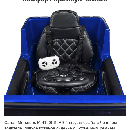
Салон Mercedes M 4180EBLRS-4 создан с заботой о юном
водителе. Мягкое кожаное сиденье с 5-точечным ремнем