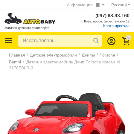
Информация
Русский
(097) 68-93-160
г. Киев, просп. Берестейский 12
Карта проезда
Магазин детского транспорта
0
/
/
/
/
Главная
Детские электромобили
Джипы
Porsche
Bambi
Детский электромобиль Джип Porsche Macan M
/
3178EBLR-3