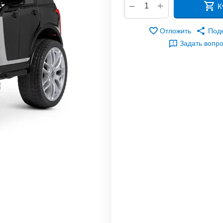
+
−
К
Отложить
Под
Задать вопр