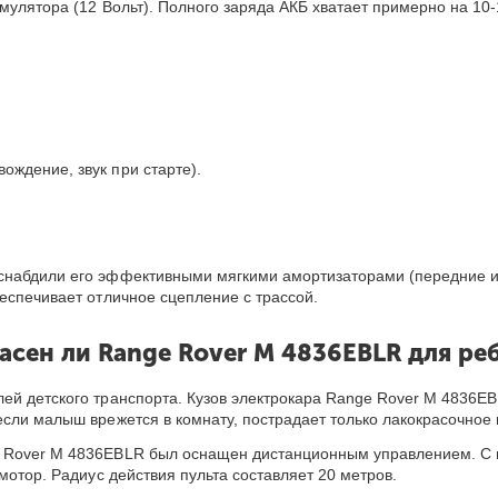
мулятора (12 Вольт). Полного заряда АКБ хватает примерно на 10-1
ождение, звук при старте).
абдили его эффективными мягкими амортизаторами (передние и за
еспечивает отличное сцепление с трассой.
асен ли Range Rover M 4836EBLR для ре
ей детского транспорта. Кузов электрокара Range Rover M 4836E
если малыш врежется в комнату, пострадает только лакокрасочное
 Rover M 4836EBLR был оснащен дистанционным управлением. С 
мотор. Радиус действия пульта составляет 20 метров.