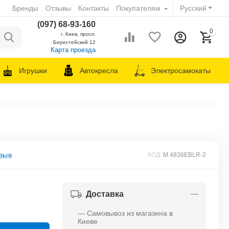
Бренды
Отзывы
Контакты
Покупателям
Русский
(097) 68-93-160
0
г. Киев, просп.
Берестейский 12
Карта проезда
Игрушки
Автокресла
Электросамокаты
зыв
КОД:
M 4836EBLR-2
Доставка
— Самовывоз из магазина в
Киеве