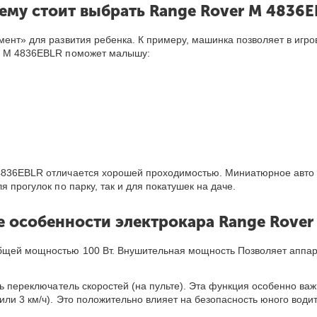
ему стоит выбрать Range Rover M 4836E
мент» для развития ребенка. К примеру, машинка позволяет в игр
er M 4836EBLR поможет малышу:
4836EBLR отличается хорошей проходимостью. Миниатюрное авто у
 прогулок по парку, так и для покатушек на даче.
е особенности электрокара Range Rover
бщей мощностью 100 Вт. Внушительная мощность Позволяет аппарат
ь переключатель скоростей (на пульте). Эта функция особенно важ
ли 3 км/ч). Это положительно влияет на безопасность юного води