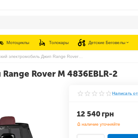
Мотоциклы
Толокары
Детские Беговелы
Детский электромобиль Джип Range Rover M 4836EBLR-2
 Range Rover M 4836EBLR-2
Написать от
12 540
грн
наличие уточняйте