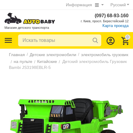
Информация
Русский
(097) 68-93-160
г. Киев, просп. Берестейский 12
Карта проезда
Магазин детского транспорта
0
/
/
Главная
Детские электромобили
электромобиль грузовик
на пульте
Китайские
Детский электромобиль Грузовик
/
/
/
Bambi JS3198EBLR-5