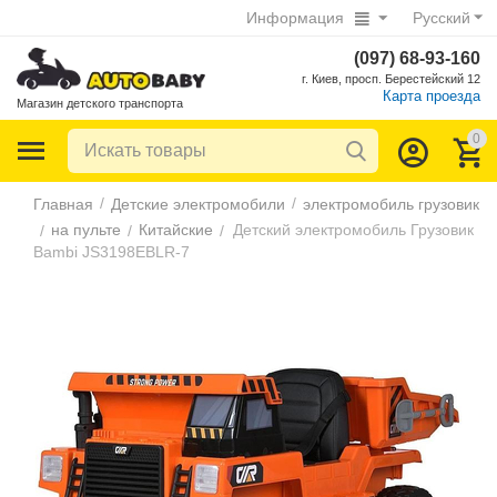
Информация
Русский
(097) 68-93-160
г. Киев, просп. Берестейский 12
Карта проезда
Магазин детского транспорта
0
/
/
Главная
Детские электромобили
электромобиль грузовик
на пульте
Китайские
Детский электромобиль Грузовик
/
/
/
Bambi JS3198EBLR-7