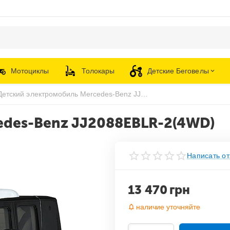
Мотоциклы
Толокары
Детские Беговелы
Детский электромобиль Mercedes-Benz JJ2088EBLR-2(4WD)
edes-Benz JJ2088EBLR-2(4WD)
Написать от
13 470
грн
наличие уточняйте