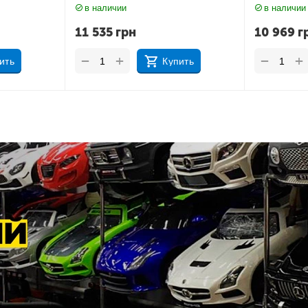
в наличии
в наличии
10 969
грн
11 212
г
+
+
−
−
ить
Купить