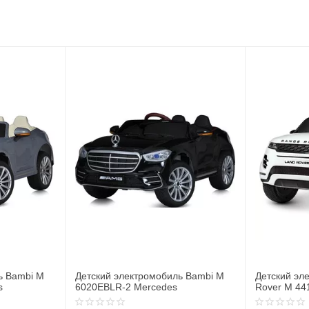
ь Bambi M
Детский электромобиль Джип Land
Детский эл
Rover M 4418EBLR-1
JJ2164EBL