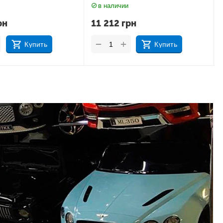
в наличии
рн
17 183
грн
+
−
Купить
Купить