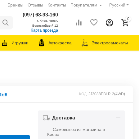
Бренды
Отзывы
Контакты
Покупателям
Русский
(097) 68-93-160
0
г. Киев, просп.
Берестейский 12
Карта проезда
Игрушки
Автокресла
Электросамокаты
зыв
КОД:
JJ2088EBLR-2(4WD)
Доставка
— Самовывоз из магазина в
Киеве