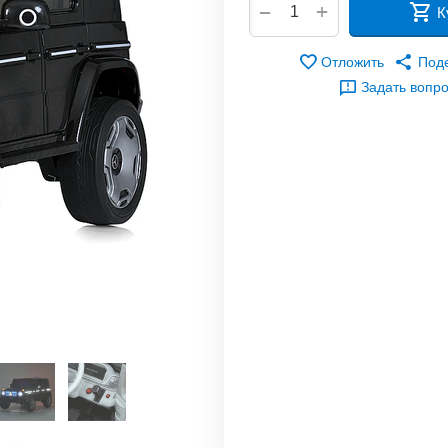
+
−
К
Отложить
Под
Задать вопр