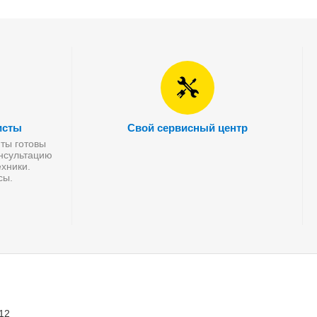
исты
Свой сервисный центр
ты готовы
онсультацию
хники.
сы.
 12