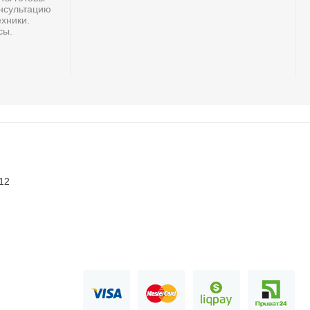
онсультацию
хники.
сы.
 12