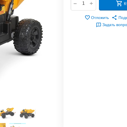
+
−
К
Отложить
Под
Задать вопр