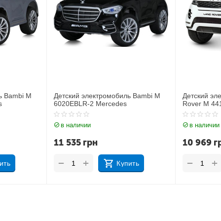
ль Bambi M
Детский электромобиль Джип Land
Детский 
s
Rover M 4418EBLR-1
JJ2164EB
в наличии
в налич
10 969
грн
11 212
+
−
−
упить
Купить