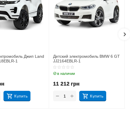
электромобиль BMW 6 GT
Детский электромобиль Джип
LR-1
BMW X6M JJ2199EBLR-1
ии
в наличии
грн
17 183
грн
+
+
−
Купить
Купить