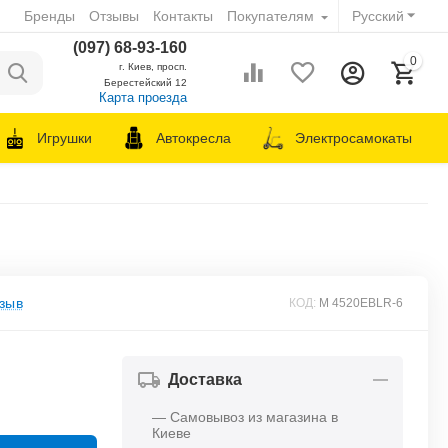
Бренды
Отзывы
Контакты
Покупателям
Русский
(097) 68-93-160
0
г. Киев, просп.
Берестейский 12
Карта проезда
Игрушки
Автокресла
Электросамокаты
зыв
КОД:
M 4520EBLR-6
Доставка
— Самовывоз из магазина в
Киеве