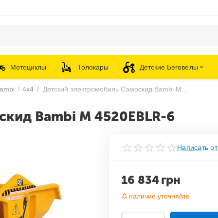
Мотоциклы
Толокары
Детские Беговелы
ambi
/
4х4
/
Детский электромобиль Самоскид Bambi M 4520EBLR-6
скид Bambi M 4520EBLR-6
Написать от
16 834
грн
наличие уточняйте