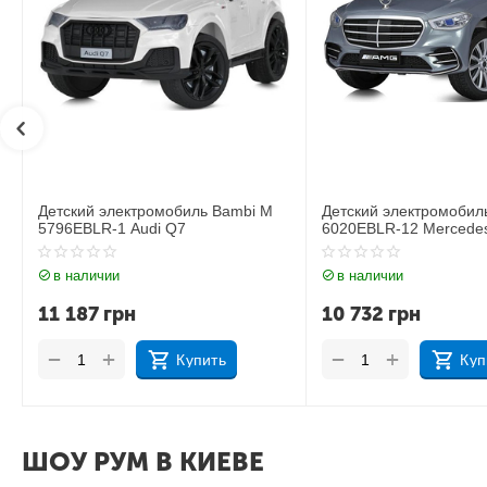
M
Детский электромобиль Bambi M
Детский электромоби
6020EBLR-12 Mercedes
6020EBLR-2 Mercede
в наличии
в наличии
10 732
грн
11 535
грн
+
+
−
−
Купить
К
ШОУ РУМ В КИЕВЕ