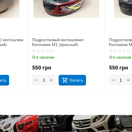
й) мотошлем
Подростковый мотошлемп
Подростко
ый)
Kurosawa M1 (красный)
Kurosawa M
в наличии
в наличии
550
грн
550
грн
+
+
−
−
ить
Купить