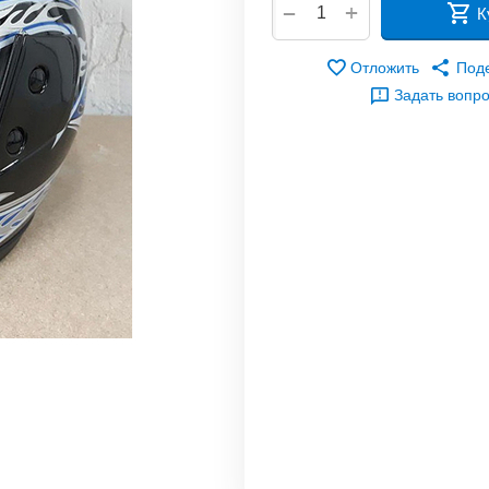
+
−
К
Отложить
Под
Задать вопр