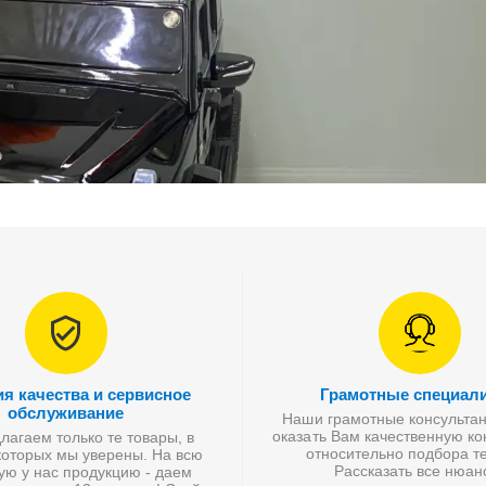
ия качества и сервисное
Грамотные специал
обслуживание
Наши грамотные консультан
оказать Вам качественную к
агаем только те товары, в
относительно подбора те
которых мы уверены. На всю
Рассказать все нюан
ую у нас продукцию - даем