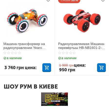
50%
Скидка
Машина-трансформер на
Радиоуправляемая Машина-
радиоуправлении Yearo
перевёртыш HB-NB1601-2-3
99003-1A
Красная
в наличии
в наличии
цена:
1 900
грн
3 740
грн
цена:
950
грн
ШОУ РУМ В КИЕВЕ