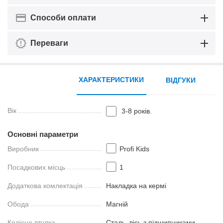
Способи оплати
Переваги
ХАРАКТЕРИСТИКИ
ВІДГУКИ
Вік
3-8 років.
Основні параметри
Виробник
Profi Kids
Посадкових місць
1
Додаткова комлектація
Накладка на кермі
Обода
Магній
Колісна втулка
Сталь, вісь з підшипниками