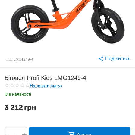
Поділитись
КОД:
LMG1249-4
Біговел Profi Kids LMG1249-4
Написати відгук
в наявності
3 212
грн
+
−
Купити