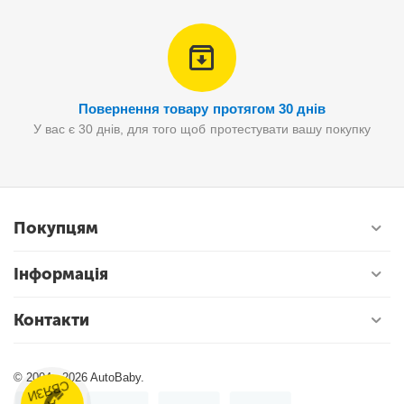
Повернення товару протягом 30 днів
У вас є 30 днів, для того щоб протестувати вашу покупку
Покупцям
Інформація
Контакти
© 2004 - 2026 AutoBaby.
К
Н
О
К
В
Я
З