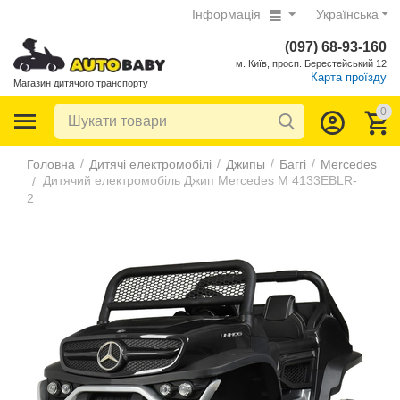
Інформація
Українська
(097) 68-93-160
м. Київ, просп. Берестейський 12
Карта проїзду
Магазин дитячого транспорту
0
/
/
/
/
Головна
Дитячі електромобілі
Джипы
Баггі
Mercedes
Дитячий електромобіль Джип Mercedes M 4133EBLR-
/
2