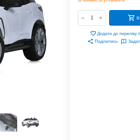
наявність уточнюйте
+
−
К
Додати до переліку
Поділитись
Задат