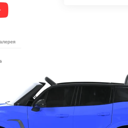
галерея
й