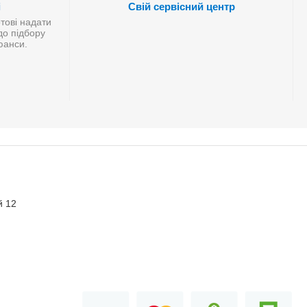
і
Свій сервісний центр
отові надати
до підбору
нюанси.
й 12