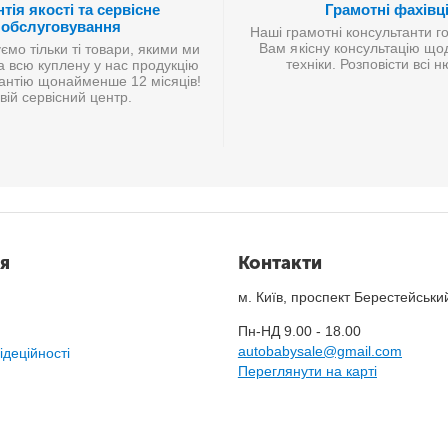
тія якості та сервісне
Грамотні фахівц
обслуговування
Наші грамотні консультанти г
Вам якісну консультацію що
мо тільки ті товари, якими ми
техніки. Розповісти всі 
а всю куплену у нас продукцію
антію щонайменше 12 місяців!
вій сервісний центр.
я
Контакти
м. Київ, проспект Берестейськи
Пн-НД 9.00 - 18.00
autobabysale@gmail.com
ідеційності
Переглянути на карті