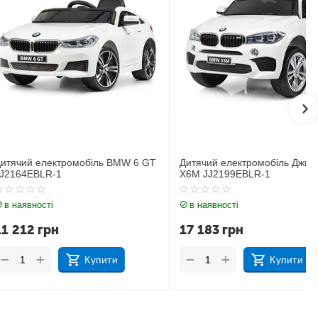
ектромобіль BMW 6 GT
Дитячий електромобіль Джип BMW
R-1
X6M JJ2199EBLR-1
і
в наявності
рн
17 183
грн
+
−
Купити
Купити