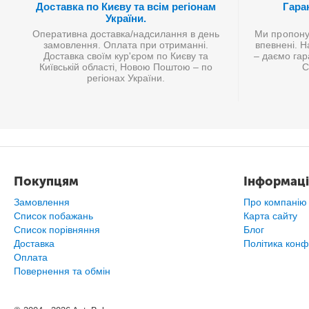
Доставка по Києву та всім регіонам
Гаран
України.
Оперативна доставка/надсилання в день
Ми пропонує
замовлення. Оплата при отриманні.
впевнені. Н
Доставка своїм кур'єром по Києву та
– даємо гар
Київській області, Новою Поштою – по
С
регіонах України.
Покупцям
Інформаці
Замовлення
Про компанію
Список побажань
Карта сайту
Cписок порівняння
Блог
Доставка
Політика конф
Оплата
Повернення та обмін