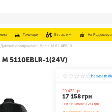
икли
Толокари
Біговели
На Радіокерув
Дитячий електромобіль Bambi M 5110EBLR-1(24V)
 M 5110EBLR-1(24V)
Написати ві
20 422
грн
17 158
грн
Ви економите:
3 264
грн