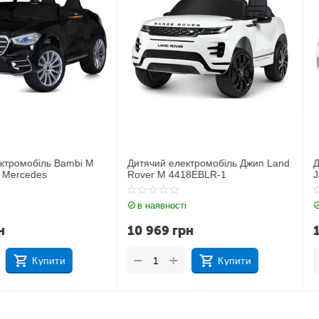
ь Bambi M
Дитячий електромобіль Джип Land
Дитячий ел
Rover M 4418EBLR-1
JJ2164EBL
в наявності
в наявност
10 969
грн
11 212
г
+
+
−
−
ити
Купити