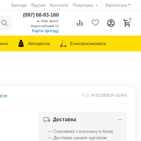
Бренди
Відгуки
Контакти
Покупцям
Українська
(097) 68-93-160
0
м. Київ, просп.
Берестейський 12
Карта проїзду
анні
Автокрісла
Електросамокати
дгук
КОД:
M 5110EBLR-1(24V)
Доставка
— Самовивіз з магазину в Києві
— Доставка нашим кур'єром