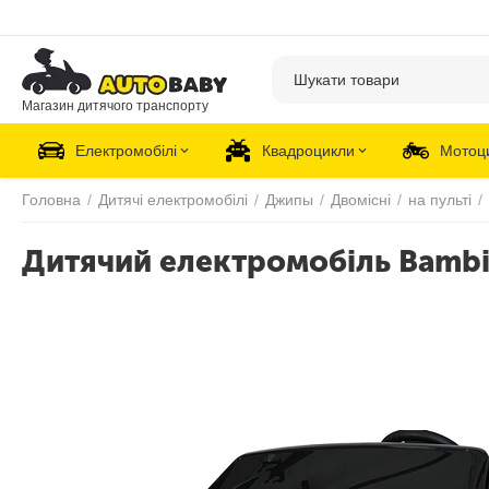
Магазин дитячого транспорту
Електромобілі
Квадроцикли
Мотоц
Головна
/
Дитячі електромобілі
/
Джипы
/
Двомісні
/
на пульті
/
Дитячий електромобіль Bambi