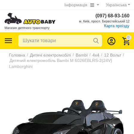
Інформація
Українська
(097) 68-93-160
м. Київ, просп. Берестейський 12
Карта проїзду
Магазин дитячого транспорту
0
/
/
/
/
/
Головна
Дитячі електромобілі
Bambi
4х4
12 Вольт
Дитячий електромобіль Bambi M 6026EBLRS-2(24V)
Lamborghini