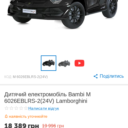
Поділитись
КОД:
M 6026EBLRS-2(24V)
Дитячий електромобіль Bambi M
6026EBLRS-2(24V) Lamborghini
Написати відгук
наявність уточнюйте
18 389
грн
19 996
грн