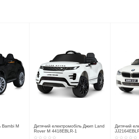
ь Bambi M
Дитячий електромобіль Джип Land
Дитячий ел
Rover M 4418EBLR-1
JJ2164EBL