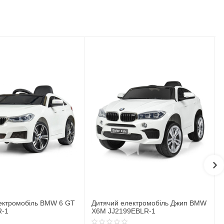
ектромобіль BMW 6 GT
Дитячий електромобіль Джип BMW
R-1
X6M JJ2199EBLR-1