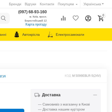
Бренди
Відгуки
Контакти
Покупцям
Українська
(097) 68-93-160
0
м. Київ, просп.
Берестейський 12
Карта проїзду
анні
Автокрісла
Електросамокати
дгук
КОД:
M 5099EBLR-5(24V)
Доставка
— Самовивіз з магазину в Києві
— Доставка нашим кур'єром