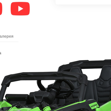
галерея
й