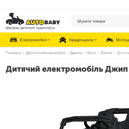
Магазин дитячого транспорту
Електромобілі
Квадроцикли
Мотоц
Головна
/
Дитячі електромобілі
/
Джипы
/
Баггі
/
Bambi
/
Дитячий електромобіль Джип 