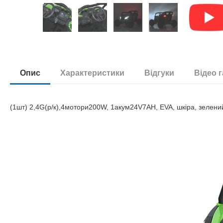
Опис
Характеристики
Відгуки
Відео 
(1шт) 2,4G(р/к),4мотори200W, 1акум24V7AH, EVA, шкiра, зелени