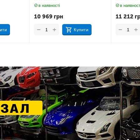
в наявності
в наявност
10 969
грн
11 212
г
+
+
−
−
ити
Купити