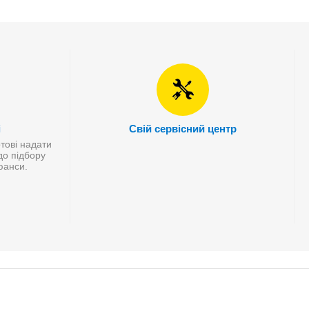
і
Свій сервісний центр
отові надати
до підбору
нюанси.