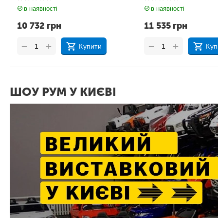
в наявності
в наявності
10 732
грн
11 535
грн
+
+
−
−
Купити
Куп
ШОУ РУМ У КИЄВІ