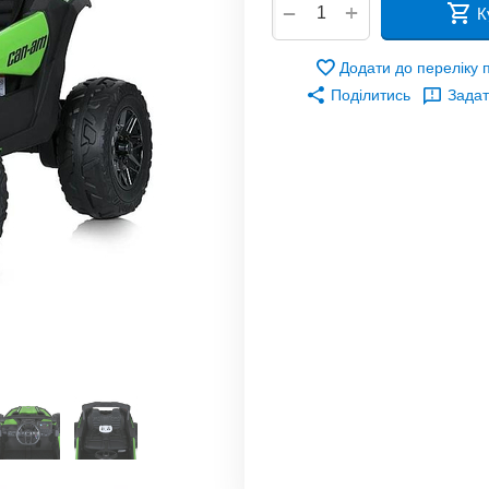
+
−
К
Додати до переліку
Поділитись
Задат