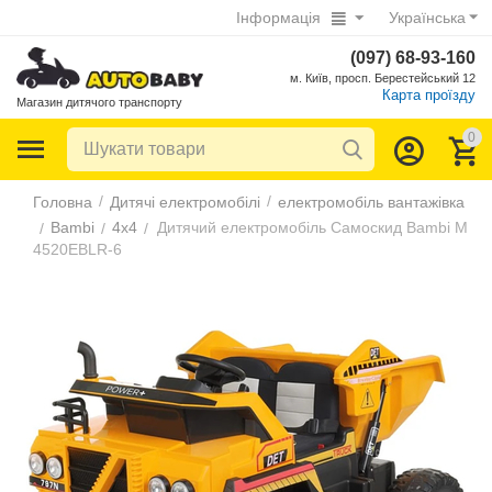
Інформація
Українська
(097) 68-93-160
м. Київ, просп. Берестейський 12
Карта проїзду
Магазин дитячого транспорту
0
/
/
Головна
Дитячі електромобілі
електромобіль вантажівка
Bambi
4х4
Дитячий електромобіль Самоскид Bambi M
/
/
/
4520EBLR-6