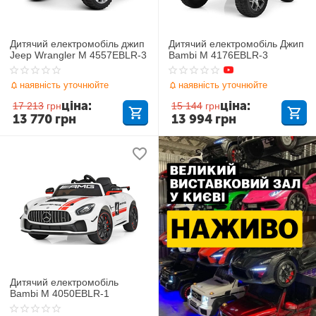
Дитячий електромобіль джип
Дитячий електромобіль Джип
Jeep Wrangler M 4557EBLR-3
Bambi M 4176EBLR-3
наявність уточнюйте
наявність уточнюйте
ціна:
ціна:
17 213
грн
15 144
грн
13 770
грн
13 994
грн
Дитячий електромобіль
Bambi M 4050EBLR-1