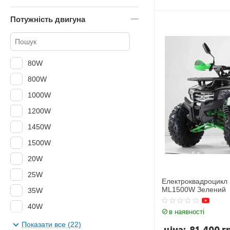
Потужність двигуна
80W
800W
1000W
1200W
1450W
1500W
20W
25W
Електроквадроцикл 
ML1500W Зелений
35W
40W
в наявності
45W
Показати все (22)