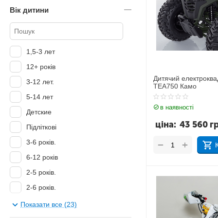
Вік дитини
1,5-3 лет
12+ років
Дитячий електрокв
3-12 лет.
TEA750 Камо
5-14 лет
в наявності
Детские
ціна:
43 560
г
Підліткові
3-6 років.
+
−
6-12 років
2-5 років.
2-6 років.
3-10 років.
Показати все (23)
3-13 років.