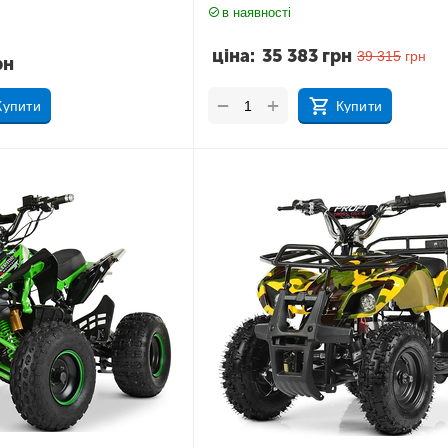
в наявності
ціна:
35 383
грн
39 315
грн
рн
+
−
Купити
Купити