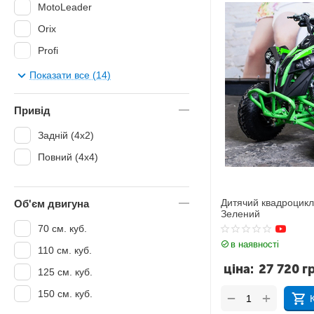
MotoLeader
Orix
Profi
Profi Kids
Показати все (14)
SkyBike
Привід
Spark
Задній (4x2)
Viper
Повний (4х4)
Дитячий квадроцикл
Об'єм двигуна
Зелений
70 см. куб.
в наявності
110 см. куб.
ціна:
27 720
г
125 см. куб.
150 см. куб.
+
−