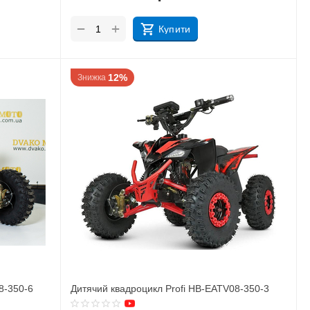
+
−
Купити
12%
Знижка
8-350-6
Дитячий квадроцикл Profi HB-EATV08-350-3