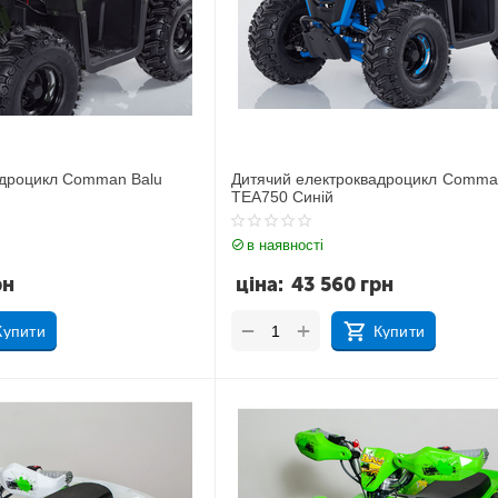
адроцикл Comman Balu
Дитячий електроквадроцикл Comma
TEA750 Синій
в наявності
рн
ціна:
43 560
грн
+
−
Купити
Купити