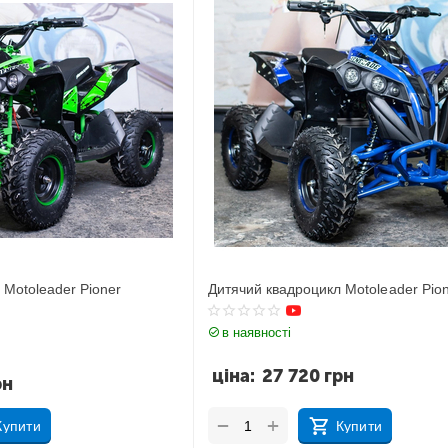
 Motoleader Pioner
Дитячий квадроцикл Motoleader Pion
в наявності
ціна:
27 720
грн
рн
+
−
Купити
Купити