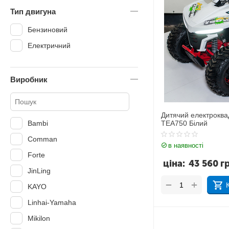
Тип двигуна
3-5 років.
Бензиновий
3-7 років.
Електричний
3-8 років.
5-12 років
8-12 років
Виробник
від 12 років
від 14 років
Дитячий електрокв
Bambi
TEA750 Білий
від 16 років
Comman
від 5 років
в наявності
Forte
від 6 років
ціна:
43 560
г
JinLing
від 8 років
+
−
KAYO
Linhai-Yamaha
Mikilon