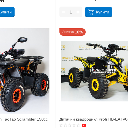
рн
+
−
Купити
Купити
10%
Знижка
 TaoTao Scrambler 150cc
Дитячий квадроцикл Profi HB-EATV0