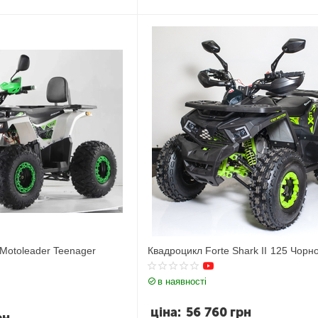
Motoleader Teenager
Квадроцикл Forte Shark II 125 Чорн
в наявності
ціна:
56 760
грн