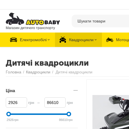
Магазин дитячого транспорту
Електромобілі
Квадроцикли
Мотоц
Дитячі квадроцикли
Головна
/
Квадроцикли
/
Дитячі квадроцикли
Ціна
грн
–
грн
2926
грн
86610
грн