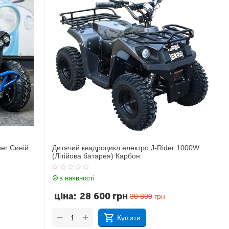
er Синій
Дитячий квадроцикл електро J-Rider 1000W
(Літійова батарея) Карбон
в наявності
ціна:
28 600
грн
30 800
грн
+
−
Купити