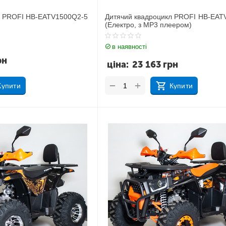
л PROFI HB-EATV1500Q2-5
Дитячий квадроцикл PROFI HB-EAT
(Електро, з MP3 плеером)
в наявності
рн
ціна:
23 163
грн
+
−
Купити
Купити