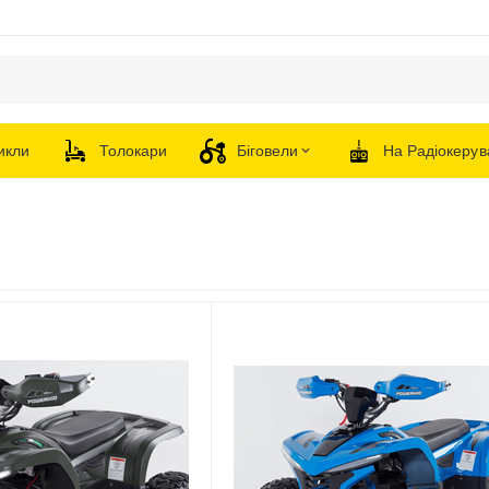
икли
Толокари
Біговели
На Радіокерув