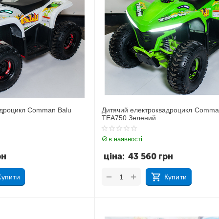
адроцикл Comman Balu
Дитячий електроквадроцикл Comma
TEA750 Зелений
в наявності
рн
ціна:
43 560
грн
+
−
Купити
Купити