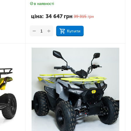
в наявності
ціна:
34 647
грн
39 315
грн
+
−
Купити