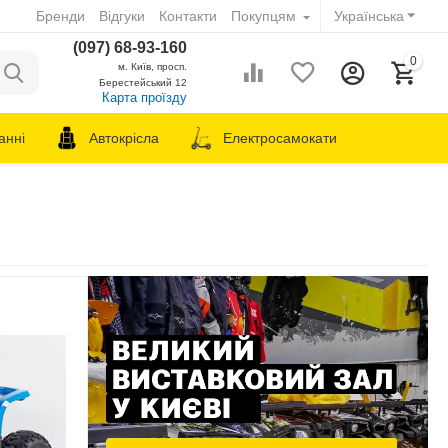
Бренди
Відгуки
Контакти
Покупцям
Українська
(097) 68-93-160
0
м. Київ, просп.
Берестейський 12
Карта проїзду
анні
Автокрісла
Електросамокати