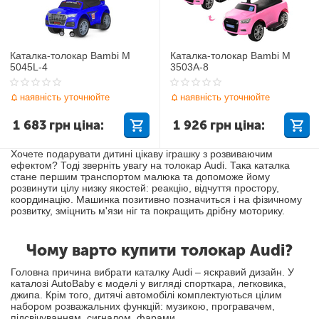
Каталка-толокар Bambi M
Каталка-толокар Bambi M
5045L-4
3503A-8
наявність уточнюйте
наявність уточнюйте
1 683
грн
ціна:
1 926
грн
ціна:
Хочете подарувати дитині цікаву іграшку з розвиваючим
ефектом? Тоді зверніть увагу на толокар Audi. Така каталка
стане першим транспортом малюка та допоможе йому
розвинути цілу низку якостей: реакцію, відчуття простору,
координацію. Машинка позитивно позначиться і на фізичному
розвитку, зміцнить м'язи ніг та покращить дрібну моторику.
Чому варто купити толокар Audi?
Головна причина вибрати каталку Audi – яскравий дизайн. У
каталозі AutoBaby є моделі у вигляді спорткара, легковика,
джипа. Крім того, дитячі автомобілі комплектуються цілим
набором розважальних функцій: музикою, програвачем,
підсвічуванням, сигналом, фарами.