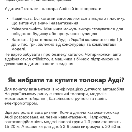
У дитячої каталки-толокара Audi є й інші переваги:
Надійність. Всі каталки виготовляються з міцного пластику,
що витримує значні навантаження.
Універсальність. Машинки можуть використовуватися для
поїздок по будинку або прогулянок вулицею.
Вартість. Ціна толокара Ауді в Україні коливається від 1,5
до 5 тис. грн, залежно від конфігурації та комплектації
моделі.
Не варто забувати і про безпеку каталок. Чотириколісні авто
відрізняються стійкістю, а машинки з бічною підтримкою не
дозволяють дитині впасти з сидіння.
Як вибрати та купити толокар Ауді?
Для початку визначтеся із конфігурацією дитячого автомобіля.
На українському ринку є класичні толокари, моделі з
механізмом гойдання, батьківською ручкою та навіть
електромотором.
Відіграє роль й вага дитини. Кожна дитяча каталка-толокар
Audi розрахована на певне навантаження. Наприклад,
вантажопідйомність моделі вікової групи 1-3 роки становить
15-20 кг. А машинки для дітей 3-6 років витримують 30-50 кг.