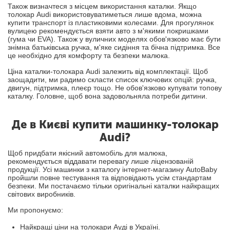
Також визначтеся з місцем використання каталки. Якщо
толокар Audi використовуватиметься лише вдома, можна
купити транспорт із пластиковими колесами. Для прогулянок
вулицею рекомендується взяти авто з м'якими покришками
(гума чи EVA). Також у вуличних моделях обов'язково має бути
знімна батьківська ручка, м'яке сидіння та бічна підтримка. Все
це необхідно для комфорту та безпеки малюка.
Ціна каталки-толокара Audi залежить від комплектації. Щоб
заощадити, ми радимо скласти список ключових опцій: ручка,
двигун, підтримка, плеєр тощо. Не обов'язково купувати топову
каталку. Головне, щоб вона задовольняла потреби дитини.
Де в Києві купити машинку-толокар
Audi?
Щоб придбати якісний автомобіль для малюка,
рекомендується віддавати перевагу лише ліцензованій
продукції. Усі машинки з каталогу інтернет-магазину AutoBaby
пройшли повне тестування та відповідають усім стандартам
безпеки. Ми постачаємо тільки оригінальні каталки найкращих
світових виробників.
Ми пропонуємо:
Найкращі ціни на толокари Ауді в Україні.