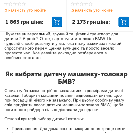
наявність уточнюйте
наявність уточнюйте
1 863
грн
ціна:
2 173
грн
ціна:
Шукаєте універсальний, зручний та цікавий транспорт для
дитини 2-6 років? Отже, варто купити толокар BMW. Це
чудовий спосіб розвинути у малюка низку важливих якостей,
спростити його переміщення вулицею та просто весело
провести час. Але давайте докладно розберемося в
особливостях авто.
Як вибрати дитячу машинку-толокар
БМВ?
Спочатку батькам потрібно визначитися з розмірами дитячої
каталки. Габарити машинки повинні відповідати дитині, щоб
при посадці їй нічого не заважало. При цьому особливу увагу
слід приділити висоті дитячої машинки-толокара BMW, щоби
ноги юного райдера вільно діставали до підлоги.
Основні критерії вибору дитячої каталки:
Призначення. Для домашнього використання краще взяти