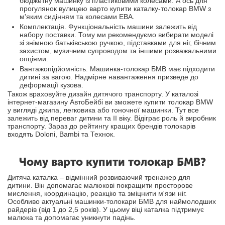
бюджетну машинку із пластиковими колесами. А ось для
прогулянок вулицею варто купити каталку-толокар BMW з
м'яким сидінням та колесами
ЕВА
.
Комплектація. Функціональність машини залежить від
набору поставки. Тому ми рекомендуємо вибирати моделі
зі знімною батьківською ручкою, підставками для ніг, бічним
захистом, музичним супроводом та іншими розважальними
опціями.
Вантажопідйомність. Машинка-толокар БМВ має підходити
дитині за вагою. Надмірне навантаження призведе до
деформації кузова.
Також враховуйте дизайн дитячого транспорту. У каталозі
інтернет-магазину АвтоБейбі ви зможете купити толокар BMW
у вигляді джипа, легковика або гоночної машинки. Тут все
залежить від переваг дитини та її віку. Відіграє роль й виробник
транспорту. Зараз до рейтингу кращих брендів толокарів
входять Doloni, Bambi та Технок.
Чому варто купити толокар БМВ?
Дитяча каталка – відмінний розвиваючий тренажер для
дитини. Він допомагає малюкові покращити просторове
мислення, координацію, реакцію та зміцнити м'язи ніг.
Особливо актуальні машинки-толокари БМВ для наймолодших
райдерів (від 1 до 2,5 років). У цьому віці каталка підтримує
малюка та допомагає уникнути падінь.