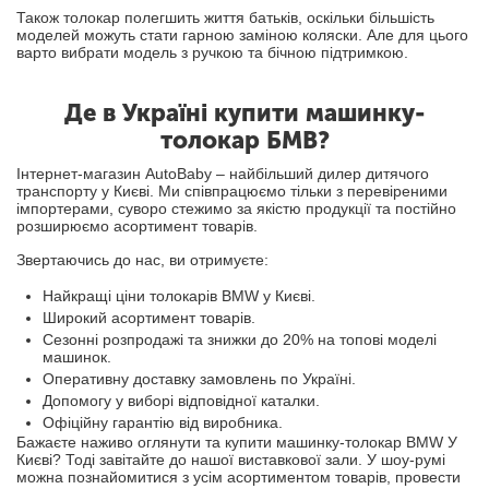
Також толокар полегшить життя батьків, оскільки більшість
моделей можуть стати гарною заміною коляски. Але для цього
варто вибрати модель з ручкою та бічною підтримкою.
Де в Україні купити машинку-
толокар БМВ?
Інтернет-магазин AutoBaby – найбільший дилер дитячого
транспорту у Києві. Ми співпрацюємо тільки з перевіреними
імпортерами, суворо стежимо за якістю продукції та постійно
розширюємо асортимент товарів.
Звертаючись до нас, ви отримуєте:
Найкращі ціни толокарів BMW у Києві.
Широкий асортимент товарів.
Сезонні розпродажі та знижки до 20% на топові моделі
машинок.
Оперативну доставку замовлень по Україні.
Допомогу у виборі відповідної каталки.
Офіційну гарантію від виробника.
Бажаєте наживо оглянути та купити машинку-толокар BMW У
Києві? Тоді завітайте до нашої виставкової зали. У шоу-румі
можна познайомитися з усім асортиментом товарів, провести