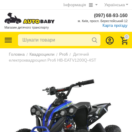
Інформація
Українська
(097) 68-93-160
м. Київ, просп. Берестейський 12
Карта проїзду
Магазин дитячого транспорту
0
Головна
Квадроцикли
Profi
Дитячий
/
/
/
електроквадроцикл Profi HB-EATV1200Q-4ST