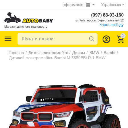
Інформація
Українська
(097) 68-93-160
м. Київ, просп. Берестейський 12
Карта проїзду
Магазин дитячого транспорту
0
/
/
/
/
/
Головна
Дитячі електромобілі
Джипы
BMW
Bambi
Дитячий електромобіль Bambi M 5850EBLR-1 BMW