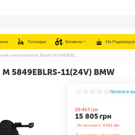
икли
Толокари
Біговели
На Радіокерув
Дитячий електромобіль Bambi M 5849EBLRS-11(24V) BMW
 M 5849EBLRS-11(24V) BMW
Написати ві
22 417
грн
15 805
грн
Ви економите:
6 612
грн