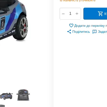
наявність уточнюйте
+
−
К
Додати до переліку
Поділитись
Задат