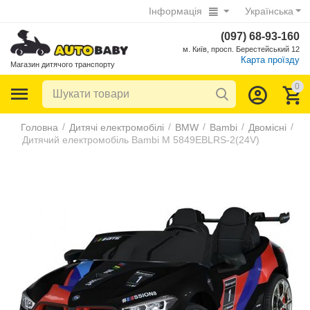
Інформація
Українська
(097) 68-93-160
м. Київ, просп. Берестейський 12
Карта проїзду
Магазин дитячого транспорту
0
/
/
/
/
/
Головна
Дитячі електромобілі
BMW
Bambi
Двомісні
Дитячий електромобіль Bambi M 5849EBLRS-2(24V)