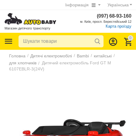
Інформація
Українська
(097) 68-93-160
м. Київ, просп. Берестейський 12
Карта проїзду
Магазин дитячого транспорту
0
/
/
/
/
Головна
Дитячі електромобілі
Bambi
китайські
для хлопчиків
Дитячий електромобіль Ford GT M
/
6107EBLR-3(24V)