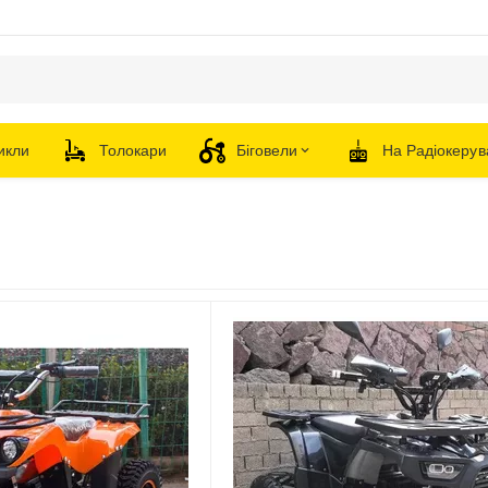
икли
Толокари
Біговели
На Радіокерув