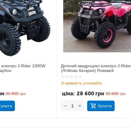
 електро J-Rider 1000W
Дитячий квадроцикл електро J-Ride
Карбон
(Літійова батарея) Рожевий
наявність уточнюйте
рн
ціна:
28 600
грн
30 800
грн
30 800
грн
+
−
Купити
Купити