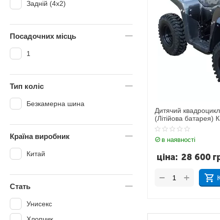
Задній (4x2)
Посадочних місць
1
Тип коліс
Безкамерна шина
Дитячий квадроцикл
(Літійова батарея) 
Країна виробник
в наявності
Китай
ціна:
28 600
г
+
−
Стать
Унисекс
Хлопчик