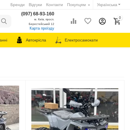
Бренди
Відгуки
Контакти
Покупцям
Українська
(097) 68-93-160
0
м. Київ, просп.
Берестейський 12
Карта проїзду
анні
Автокрісла
Електросамокати