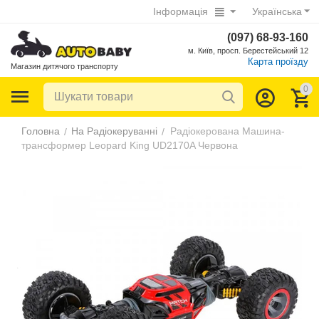
Інформація
Українська
(097) 68-93-160
м. Київ, просп. Берестейський 12
Карта проїзду
Магазин дитячого транспорту
0
Головна
На Радіокеруванні
Радіокерована Машина-
/
/
трансформер Leopard King UD2170A Червона