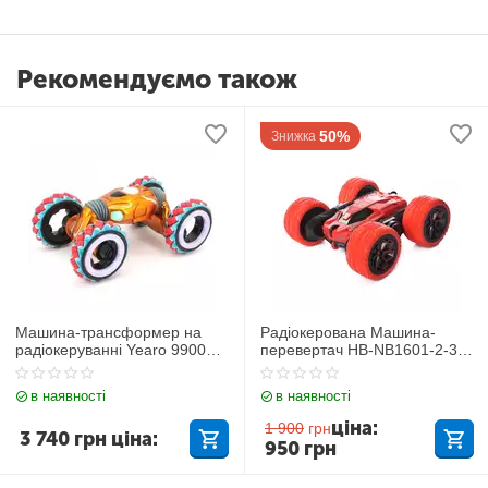
Рекомендуємо також
50%
Знижка
Машина-трансформер на
Радіокерована Машина-
радіокеруванні Yearo 99003-
перевертач HB-NB1601-2-3
1A
Червона
в наявності
в наявності
ціна:
1 900
грн
3 740
грн
ціна:
950
грн