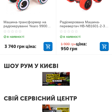
Машина-трансформер на
Радіокерована Машина-
радіокеруванні Yearo 99003-
перевертач HB-NB1601-2-3
1A
Червона
в наявності
в наявності
ціна:
1 900
грн
3 740
грн
ціна:
950
грн
ШОУ РУМ У КИЄВІ
СВІЙ СЕРВІСНИЙ ЦЕНТР