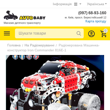
Інформація
Українська
(097) 68-93-160
м. Київ, просп. Берестейський 12
Карта проїзду
Магазин дитячого транспорту
0
Головна
На Радіокеруванні
Радіокерована Машинка-
/
/
конструктор Iron Commander 816E-1