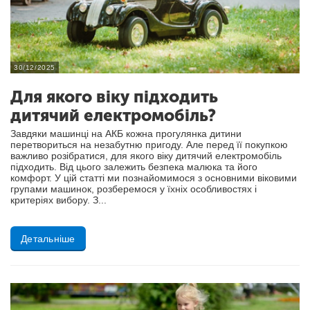
30/12/2025
Для якого віку підходить
дитячий електромобіль?
Завдяки машинці на АКБ кожна прогулянка дитини
перетвориться на незабутню пригоду. Але перед її покупкою
важливо розібратися, для якого віку дитячий електромобіль
підходить. Від цього залежить безпека малюка та його
комфорт. У цій статті ми познайомимося з основними віковими
групами машинок, розберемося у їхніх особливостях і
критеріях вибору. З...
Детальніше