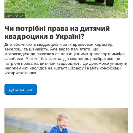
30/12/2025
Чи потрібні права на дитячий
квадроцикл в Україні?
Діти обожнюють квадроцикли за їх драйвовий характер,
веселощі та швидкість. Але варто пам’ятати, що
мотовсюдиходи вважаються повноцінними транспортнимвіди
засобами. А отже, батькам слід заздалегідь розібратися, чи
потрібні права на дитячий квадроцикл . Це допоможе уникнути
неприємних наслідків на кшталт штрафу і навіть конфіскації
чотириколісника....
Детальніше