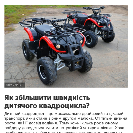
30/12/2025
Як збільшити швидкість
дитячого квадроцикла?
Дитячий квадроцикл – це максимально драйвовий та цікавий
транспорт, який стане вірним другом малюка. От тільки дитина
росте, як і її досвід водіння. Тому кожні кілька років юному
райдеру доведеться купити потужніший чотириколісник. Хоча
розібравшись, як збільшити швидкість дитячого квадроцикла ,