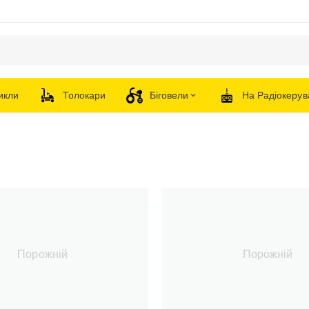
икли
Толокари
Біговели
На Радіокерув
Порожній
Порожній