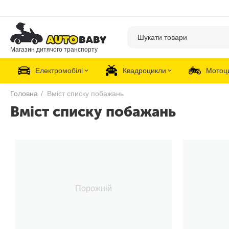
Магазин дитячого транспорту
Електромобілі
Квадроцикли
Мотоц
Головна
/
Вміст списку побажань
Вміст списку побажань
Порожній