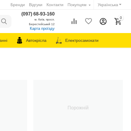
Бренди
Відгуки
Контакти
Покупцям
Українська
(097) 68-93-160
0
м. Київ, просп.
Берестейський 12
Карта проїзду
анні
Автокрісла
Електросамокати
Порожній