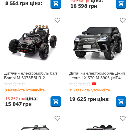
ціна:
23 543
грн
8 551
грн
ціна:
16 598
грн
Дитячий електромобіль баггі
Дитячий електромобіль Джип
Bambi M 6073EBLR-2
Lexus LX 570 M 3906 (MP4)
EBLRS-2
наявність уточнюйте
наявність уточнюйте
ціна:
19 625
грн
ціна:
16 362
грн
15 047
грн