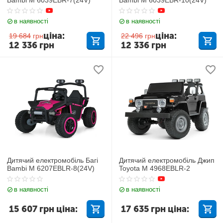
в наявності
в наявності
ціна:
ціна:
19 684
грн
22 496
грн
12 336
грн
12 336
грн
Дитячий електромобіль Багі
Дитячий електромобіль Джип
Bambi M 6207EBLR-8(24V)
Toyota M 4968EBLR-2
в наявності
в наявності
15 607
грн
ціна:
17 635
грн
ціна: