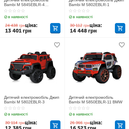
Bambi M 5845EBLR-4
Bambi M 5802EBLR-1
Mercedes
в наявності
в наявності
ціна:
ціна:
24 438
грн
30 112
грн
13 401
грн
14 448
грн
Дитячий електромобіль Джип
Дитячий електромобіль
Bambi M 5802EBLR-3
Bambi M 5850EBLR-11 BMW
в наявності
в наявності
ціна:
ціна:
30 114
грн
26 366
грн
12 385
грн
16 523
грн