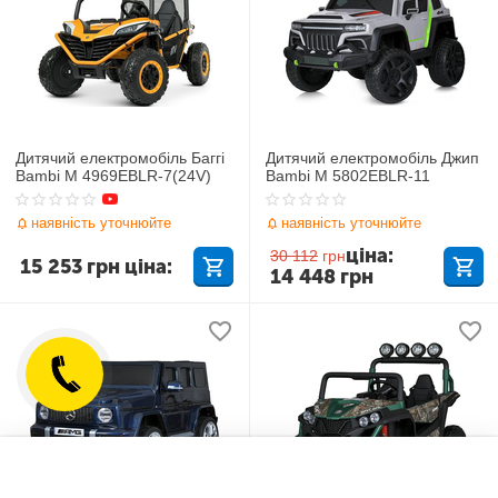
Дитячий електромобіль Баггі
Дитячий електромобіль Джип
Bambi M 4969EBLR-7(24V)
Bambi M 5802EBLR-11
наявність уточнюйте
наявність уточнюйте
ціна:
30 112
грн
15 253
грн
ціна:
14 448
грн
Список побажань
Порівняти