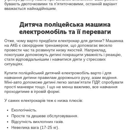
бувають двоточковими та п'ятиточковими, останній варіант
вважається найнадійнішим.
Дитяча поліцейська машина
електромобіль та її переваги
Отже, чому варто придбати електрокар для дитини? Машинка
на АКБ є своєрідним тренажером, що допомагає весело
провести час та розвинути низку якостей. Наприклад,
покотушки допоможуть дитині покращити уважність і реакцію,
стати відповідальнішим і навчитися діяти у стресових
ситуаціях.
Купити поліцейський дитячий електромобіль варто і для
навчання дитини правилам дорожнього руху, азам водіння.
Міні-авто допоможе дитині легко запам'ятати ПДР, спробувати
прості маневри тощо. І що не менш важливо, все навчання
проходитиме в ігровій формі.
У самих електрокарів теж є низка плюсів:
Екологічність.
Просте та дешеве обслуговування.
Відсутність вихлопних газів.
Невелика вага (17-25 кг).