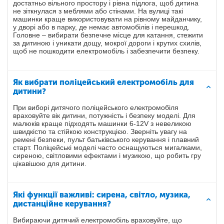
достатньо вільного простору і рівна підлога, щоб дитина
не зіткнулася з меблями або стінами. На вулиці такі
машинки краще використовувати на рівному майданчику,
у дворі або в парку, де немає автомобілів і перешкод.
Головне – вибирати безпечне місце для катання, стежити
за дитиною і уникати дощу, мокрої дороги і крутих схилів,
щоб не пошкодити електромобіль і забезпечити безпеку.
Як вибрати поліцейський електромобіль для
дитини?
При виборі дитячого поліцейського електромобіля
враховуйте вік дитини, потужність і безпеку моделі. Для
малюків краще підходять машинки 6-12V з невеликою
швидкістю та стійкою конструкцією. Зверніть увагу на
ремені безпеки, пульт батьківського керування і плавний
старт. Поліцейські моделі часто оснащуються мигалками,
сиреною, світловими ефектами і музикою, що робить гру
цікавішою для дитини.
Які функції важливі: сирена, світло, музика,
дистанційне керування?
Вибираючи дитячий електромобіль враховуйте, що