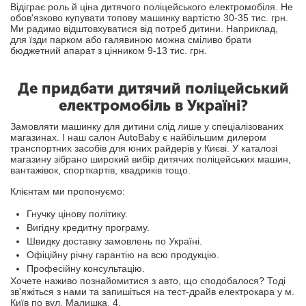
Відіграє роль й ціна дитячого поліцейського електромобіля. Не
обов'язково купувати топову машинку вартістю 30-35 тис. грн.
Ми радимо відштовхуватися від потреб дитини. Наприклад,
для їзди парком або галявиною можна сміливо брати
бюджетний апарат з цінником 9-13 тис. грн.
Де придбати дитячий поліцейський
електромобіль в Україні?
Замовляти машинку для дитини слід лише у спеціалізованих
магазинах. І наш салон AutoBaby є найбільшим дилером
транспортних засобів для юних райдерів у Києві. У каталозі
магазину зібрано широкий вибір дитячих поліцейських машин,
вантажівок, спорткартів, квадриків тощо.
Клієнтам ми пропонуємо:
Гнучку цінову політику.
Вигідну кредитну програму.
Швидку доставку замовлень по Україні.
Офіційну річну гарантію на всю продукцію.
Професійну консультацію.
Хочете наживо познайомитися з авто, що сподобалося? Тоді
зв'яжіться з нами та запишіться на тест-драйв електрокара у м.
Київ по вул. Малишка, 4.