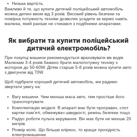
Низька вартість.
Важливо й те, що купити дитячий поліцейський автомобіль
можна дитині віком від 3 років. Високий рівень безпеки та
помірна потужність техніки дозволяє усадити за кермо навіть
малюка, який раніше не стикався з подібними апаратами.
Як вибрати та купити поліцейський
дитячий електромобіль?
При покупці машини рекомендується враховувати вік водія.
Малюкам 3-4 років бажано брати малопотужну техніку з
мотором до 50-60W. Дітям старше 5-8 років можна купити авто
з двигуном від 70W.
Щоб підібрати хороший дитячий автомобіль, ми радимо
звертати увагу на:
Вагу машини. Чим менша маса авто, тим простіше його
транспортувати.
Комплектацію моделі. В апараті має бути програвач, слот
картки пам'яті, обмежувач швидкості, ремінь безпеки тощо.
Радіус роботи пульта керування. Він має бути не менше 20
метрів.
Розмір коліс. Що більше кліренс, то краще прохідність
електромашинки.