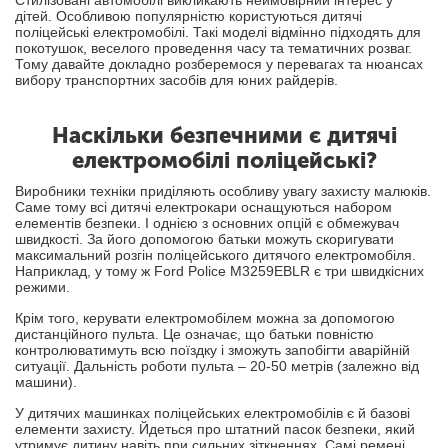
Стилізовані автомобілі викликають неймовірний інтерес у
дітей. Особливою популярністю користуються дитячі
поліцейські електромобілі. Такі моделі відмінно підходять для
покотушок, веселого проведення часу та тематичних розваг.
Тому давайте докладно розберемося у перевагах та нюансах
вибору транспортних засобів для юних райдерів.
Наскільки безпечними є дитячі
електромобілі поліцейські?
Виробники техніки приділяють особливу увагу захисту малюків.
Саме тому всі дитячі електрокари оснащуються набором
елементів безпеки. І однією з основних опцій є обмежувач
швидкості. За його допомогою батьки можуть скоригувати
максимальний розгін поліцейського дитячого електромобіля.
Наприклад, у тому ж Ford Police M3259EBLR є три швидкісних
режими.
Крім того, керувати електромобілем можна за допомогою
дистанційного пульта. Це означає, що батьки повністю
контролюватимуть всю поїздку і зможуть запобігти аварійній
ситуації. Дальність роботи пульта – 20-50 метрів (залежно від
машини).
У дитячих машинках поліцейських електромобілів є й базові
елементи захисту. Йдеться про штатний пасок безпеки, який
утримує дитину навіть при сильних зіткненнях. Самі ремені