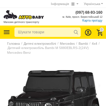
Інформація
Українська
(097) 68-93-160
м. Київ, просп. Берестейський 12
Карта проїзду
Магазин дитячого транспорту
0
/
/
/
/
/
Головна
Дитячі електромобілі
Mercedes
Bambi
4х4
Дитячий електромобіль Bambi M 5880EBLRS-2(24V)
Mercedes-Benz