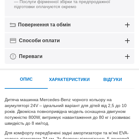
— Послуги фірменної збірки та предпродажної
підготовки оплачуются окремо
Повернення та обмін
Способи оплати
Переваги
ОПИС
ХАРАКТЕРИСТИКИ
ВІДГУКИ
Дитяча машинка Mercedes-Benz чорного кольору на
акумуляторі 24V – ідеальний варіант для дітей від 2,5 до 10
років. Двомісна повнопривідна модель оснащена двигуном
потужністю 800W, витримує навантаження до 80 кг і розвиває
швидкість до 8 км/год.
Для комфорту передбачені задні амортизатори та м’які EVA-
колеса діаметром 34 см. За безпеку відповідають 5-точковий