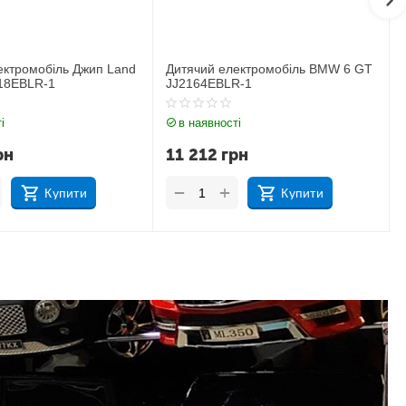
ектромобіль BMW 6 GT
Дитячий електромобіль Джип BMW
R-1
X6M JJ2199EBLR-1
і
в наявності
рн
17 183
грн
+
−
Купити
Купити