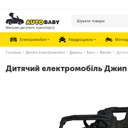
Магазин дитячого транспорту
Електромобілі
Квадроцикли
Мотоц
Головна
/
Дитячі електромобілі
/
Джипы
/
Баггі
/
Bambi
/
Дитячий електромобіль Джип 