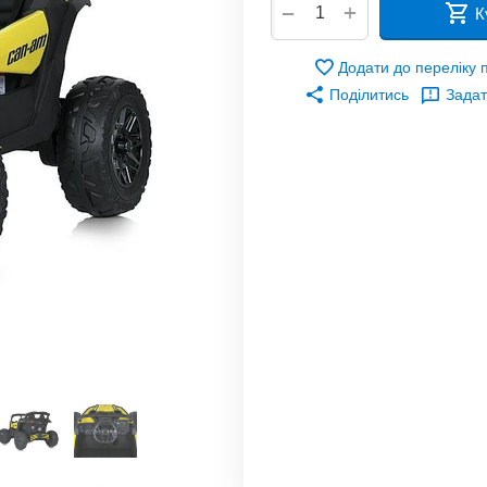
+
−
К
Додати до переліку
Поділитись
Задат