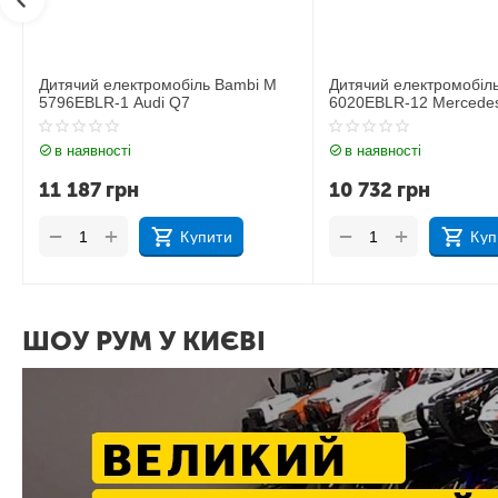
Дитячий електромобіль Bambi M
Дитячий електромобіл
6020EBLR-12 Mercedes
6020EBLR-2 Mercedes
в наявності
в наявності
10 732
грн
11 535
грн
+
+
−
−
Купити
Куп
ШОУ РУМ У КИЄВІ