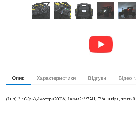
Опис
Характеристики
Відгуки
Відео 
(1шт) 2,4G(р/к),4мотори200W, 1акум24V7AH, EVA, шкiра, жовтий