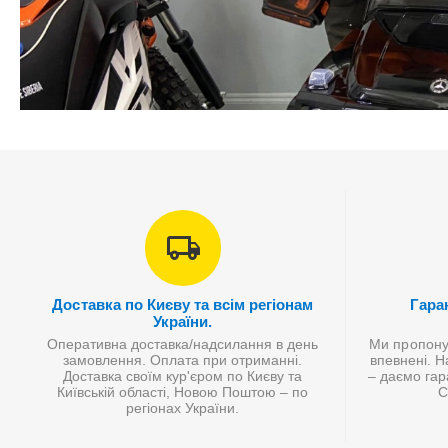
Доставка по Києву та всім регіонам
Гаран
України.
Оперативна доставка/надсилання в день
Ми пропонує
замовлення. Оплата при отриманні.
впевнені. Н
Доставка своїм кур'єром по Києву та
– даємо гар
Київській області, Новою Поштою – по
С
регіонах України.