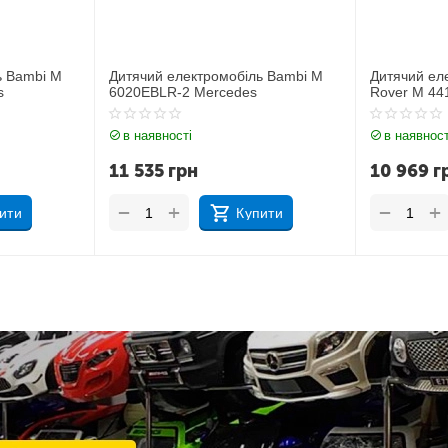
ь Bambi M
Дитячий електромобіль Джип Land
Дитячий ел
Rover M 4418EBLR-1
JJ2164EBL
в наявності
в наявност
10 969
грн
11 212
г
+
+
−
−
ити
Купити