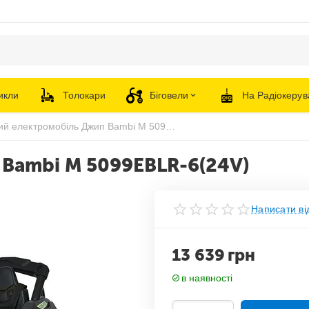
икли
Толокари
Біговели
На Радіокерув
Дитячий електромобіль Джип Bambi M 5099EBLR-6(24V)
Bambi M 5099EBLR-6(24V)
Написати ві
13 639
грн
в наявності