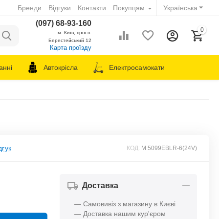
Бренди
Відгуки
Контакти
Покупцям
Українська
(097) 68-93-160
0
м. Київ, просп.
Берестейський 12
Карта проїзду
анні
Автокрісла
Електросамокати
дгук
КОД:
M 5099EBLR-6(24V)
Доставка
— Самовивіз з магазину в Києві
— Доставка нашим кур'єром