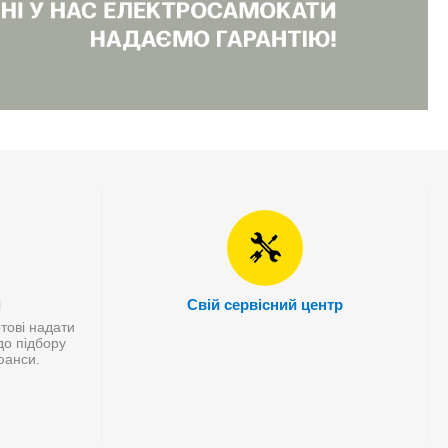
і
Свій сервісний центр
отові надати
до підбору
нюанси.