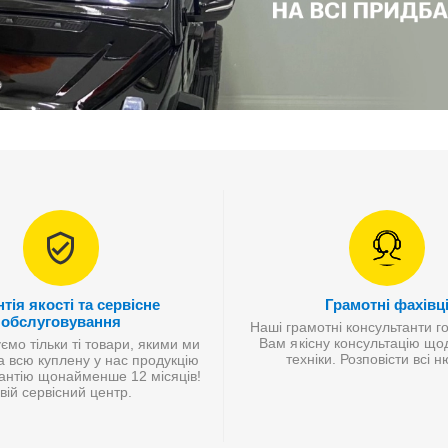
тія якості та сервісне
Грамотні фахівц
обслуговування
Наші грамотні консультанти г
Вам якісну консультацію що
мо тільки ті товари, якими ми
техніки. Розповісти всі 
а всю куплену у нас продукцію
антію щонайменше 12 місяців!
вій сервісний центр.